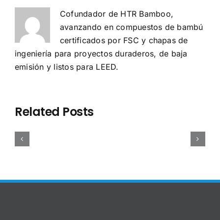
Cofundador de HTR Bamboo,
avanzando en compuestos de bambú
certificados por FSC y chapas de
ingeniería para proyectos duraderos, de baja
emisión y listos para LEED.
Estudio
hapa
Estudio
Sourcing
de
e
de
de
Caso:
Related Posts
ambú
caso:
contracha
Paneles
ltra-
Productos
de
de
ina
de
bambú:
Bambú
desde
bambú
China
de
,3mm):
de
vs
Precisión
specificaciones,
marca
Vietnam
para
plicaciones
privada
comparad
Campos
y
para
para
de
uía
una
comprador