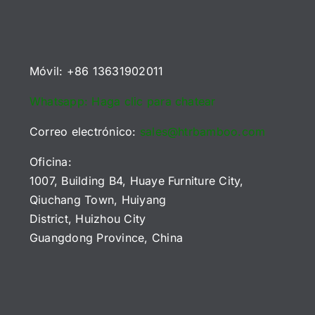
Juego
e
marca
B2B
de
ourcing
sudamericana
(2026)
Pinball
Móvil: +86 13631902011
Whatsapp: Haga clic para chatear
Correo electrónico:
sales@htrbamboo.com
Oficina:
1007, Building B4, Huaye Furniture City,
Qiuchang Town, Huiyang
District, Huizhou City
Guangdong Province, China