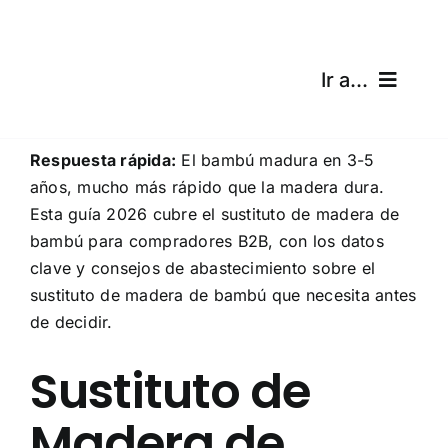
Skip
to
content
Ir a...
Inicio
Respuesta rápida:
El bambú madura en 3-5
años, mucho más rápido que la madera dura.
Productos
Esta guía 2026 cubre el sustituto de madera de
bambú para compradores B2B, con los datos
Certificaciones
clave y consejos de abastecimiento sobre el
sustituto de madera de bambú que necesita antes
Envíos
de decidir.
Calculadora gratuita
Sustituto de
Madera de
Blog