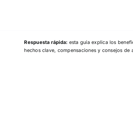
Skip
to
content
Respuesta rápida:
esta guía explica los bene
hechos clave, compensaciones y consejos de ab