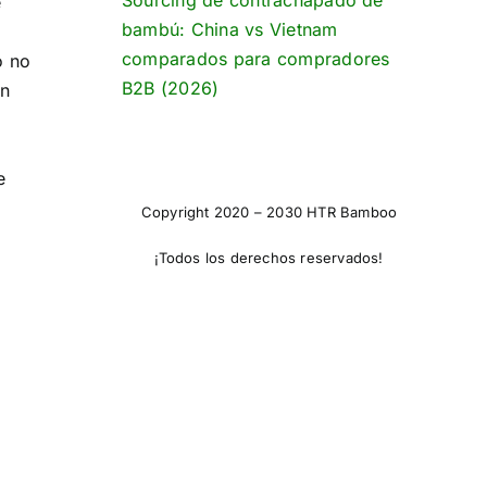
Sourcing de contrachapado de
e
bambú: China vs Vietnam
comparados para compradores
o no
B2B (2026)
ón
e
Copyright 2020 – 2030 HTR Bamboo
¡Todos los derechos reservados!