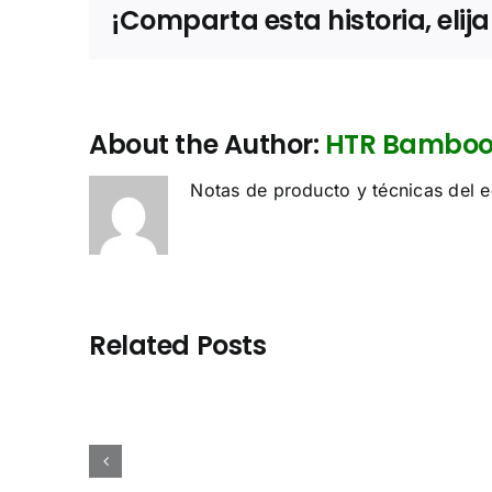
¡Comparta esta historia, elij
About the Author:
HTR Bamboo 
Notas de producto y técnicas del
Related Posts
Estudio de
Sourc
plica
Caso:
cont
DR al
Paneles de
de b
achapado
Bambú de
Chin
mbú?
Precisión
Vie