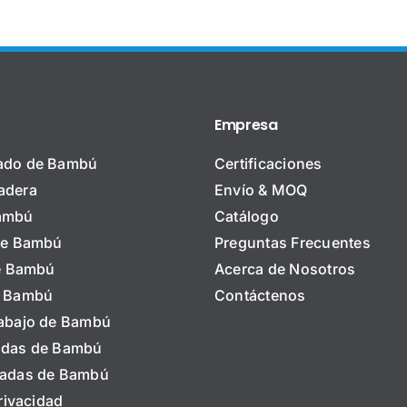
contrachapado
arados
de bambú:
ra
La tabla de
radores
referencia
2026)
2026
Empresa
ado de Bambú
Certificaciones
adera
Envío & MOQ
ambú
Catálogo
de Bambú
Preguntas Frecuentes
de Bambú
Acerca de Nosotros
e Bambú
Contáctenos
abajo de Bambú
ndas de Bambú
radas de Bambú
Privacidad