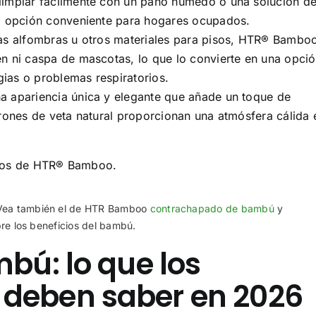
limpiar fácilmente con un paño húmedo o una solución d
na opción conveniente para hogares ocupados.
nas alfombras u otros materiales para pisos, HTR® Bambo
en ni caspa de mascotas, lo que lo convierte en una opci
ias o problemas respiratorios.
a apariencia única y elegante que añade un toque de
trones de veta natural proporcionan una atmósfera cálida 
cios de HTR® Bamboo.
 Vea también el de HTR Bamboo
contrachapado de bambú
y
re los beneficios del bambú.
bú: lo que los
deben saber en 2026