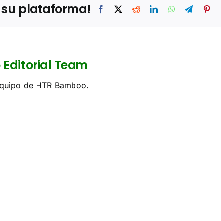
a su plataforma!
Editorial Team
 equipo de HTR Bamboo.
Densidad,
ing de
peso y
rachapado
carga de
ambú:
contenedor
a vs
de
tnam