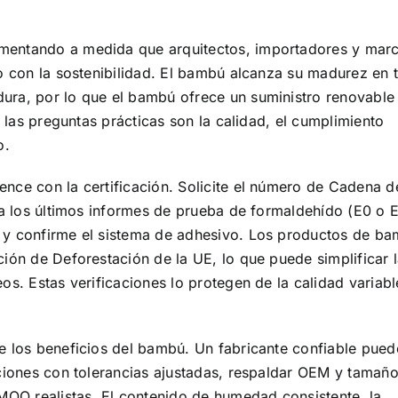
mentando a medida que arquitectos, importadores y mar
o con la sostenibilidad. El bambú alcanza su madurez en t
ra, por lo que el bambú ofrece un suministro renovable 
, las preguntas prácticas son la calidad, el cumplimiento
o.
nce con la certificación. Solicite el número de Cadena d
da los últimos informes de prueba de formaldehído (E0 o E
 y confirme el sistema de adhesivo. Los productos de b
ión de Deforestación de la UE, lo que puede simplificar 
os. Estas verificaciones lo protegen de la calidad variabl
e los beneficios del bambú. Un fabricante confiable pued
aciones con tolerancias ajustadas, respaldar OEM y tamañ
MOQ realistas. El contenido de humedad consistente, la