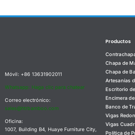
 2026
para
comp
ra
Campos de
pa
adores
Juego de
comp
 UE)
Pinball
B2B (
Productos
Contrachap
Chapa de M
Chapa de B
Móvil: +86 13631902011
Artesanías 
Whatsapp: Haga clic para chatear
Escritorio 
Encimera d
Correo electrónico:
Banco de Tr
sales@htrbamboo.com
Vigas Redo
Oficina:
Vigas Cuad
1007, Building B4, Huaye Furniture City,
Política de 