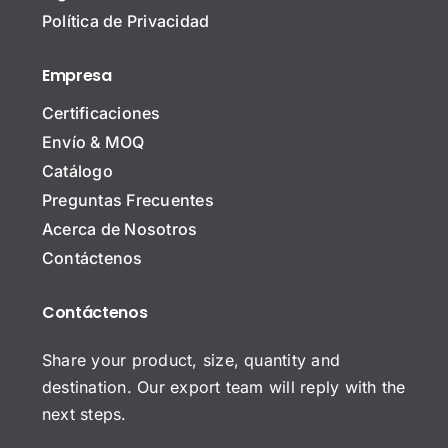
o
e
Política de Privacidad
m
*
b
Nombre Nombre Correo electrónico*
r
Empresa
e
d
Certificaciones
e
l
Envío & MOQ
a
C
Catálogo
E
o
m
Preguntas Frecuentes
r
p
r
Acerca de Nosotros
r
A
e
e
Contáctenos
s
o
s
u
E
a
n
l
Contáctenos
C
t
e
o
o
c
m
t
Share your product, size, quantity and
e
r
destination. Our export team will reply with the
n
ó
t
next steps.
n
a
i
r