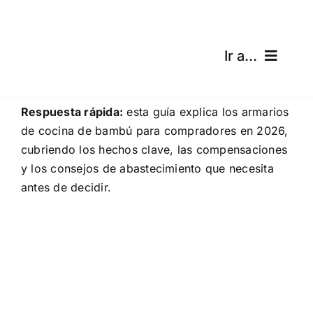
Skip
to
content
Ir a...
Inicio
Respuesta rápida:
esta guía explica los armarios
de cocina de bambú para compradores en 2026,
Productos
cubriendo los hechos clave, las compensaciones
y los consejos de abastecimiento que necesita
Certificaciones
antes de decidir.
Envíos
Calculadora gratuita
Blog