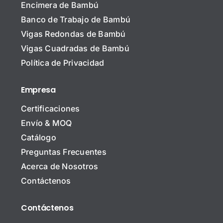
Encimera de Bambú
N
Banco de Trabajo de Bambú
o
m
Vigas Redondas de Bambú
b
Nombre o Asunto
r
Vigas Cuadradas de Bambú
e
Política de Privacidad
*
Empresa
N
Certificaciones
o
m
Envío & MOQ
b
C
Catálogo
r
o
e
Preguntas Frecuentes
r
d
r
e
Acerca de Nosotros
A
e
l
Contáctenos
s
o
a
u
E
E
n
l
m
Contáctenos
C
t
e
p
o
o
c
r