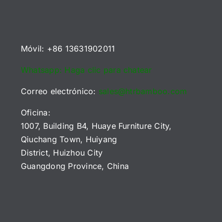
e
de
marca
B2B
a
Sourcing
sudamericana
(2026)
E)
Móvil: +86 13631902011
Whatsapp: Haga clic para chatear
Correo electrónico:
sales@htrbamboo.com
Oficina:
1007, Building B4, Huaye Furniture City,
Qiuchang Town, Huiyang
District, Huizhou City
Guangdong Province, China