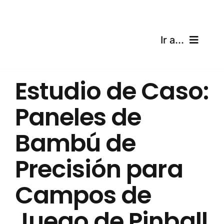
Skip
to
content
Ir a...
Inicio
Estudio de Caso:
Productos
Paneles de
Certificaciones
Bambú de
Envíos
Precisión para
Calculadora gratuita
Campos de
Juego de Pinball
Blog