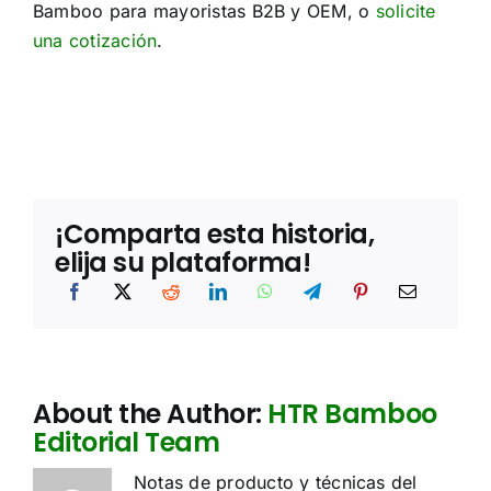
o
Bamboo para mayoristas B2B y OEM, o
solicite
n
n
n
una cotización
.
a
e
l
c
e
e
s
s
*
a
r
i
a
¡Comparta esta historia,
elija su plataforma!
About the Author:
HTR Bamboo
Editorial Team
Notas de producto y técnicas del