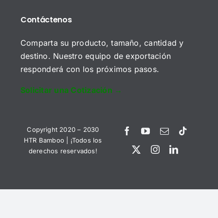
u
E
E
n
l
m
Contáctenos
C
t
e
p
o
o
c
r
m
t
Comparta su producto, tamaño, cantidad y
e
e
r
s
destino. Nuestro equipo de exportación
n
ó
a
t
responderá con los próximos pasos.
n
a
i
r
c
Solicitar una Cotización →
i
Enviar Solicitud
o
o
*
o
*
M
Copyright 2020 – 2030
e
n
HTR Bamboo | ¡Todos los
s
derechos reservados!
a
Vietnamese
j
German
e
*
English
Spanish