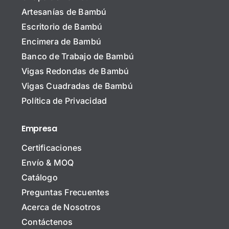
Artesanías de Bambú
Escritorio de Bambú
Encimera de Bambú
N
Banco de Trabajo de Bambú
o
m
Vigas Redondas de Bambú
b
Nombre Nombre Empresa
r
Vigas Cuadradas de Bambú
e
Política de Privacidad
*
Empresa
N
Certificaciones
o
m
Envío & MOQ
b
C
Catálogo
r
o
e
Preguntas Frecuentes
r
d
r
e
Acerca de Nosotros
A
e
l
Contáctenos
s
o
a