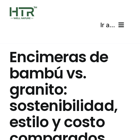
Skip
to
content
Ir a...
Inicio
Encimeras de
Productos
bambú vs.
Certificaciones
granito:
Envíos
sostenibilidad,
Calculadora gratuita
estilo y costo
comparados
Blog