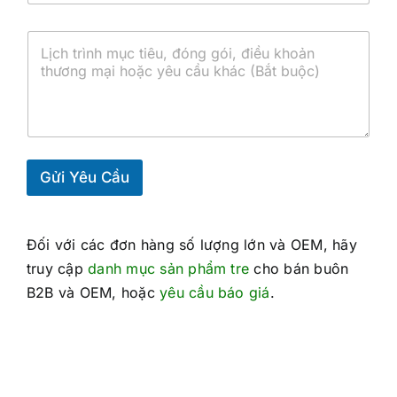
ê
a
u
u
/
c
Y
c
C
ầ
ê
h
ả
u
u
u
n
m
c
ẩ
g
ẫ
ầ
n
đ
u
u
/
í
b
C
c
ổ
h
h
s
ứ
Gửi Yêu Cầu
u
n
n
g
g
n
*
h
Đối với các đơn hàng số lượng lớn và OEM, hãy
ậ
truy cập
danh mục sản phẩm tre
cho bán buôn
n
B2B và OEM, hoặc
yêu cầu báo giá
.
c
ầ
n
t
h
i
ế