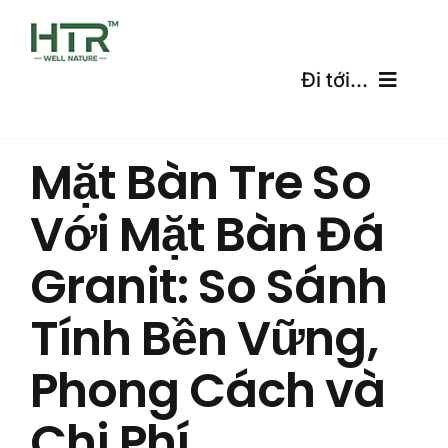
Skip
to
content
Đi tới...
Trang Chủ
Mặt Bàn Tre So
Sản Phẩm
Với Mặt Bàn Đá
Chứng Chỉ
Granit: So Sánh
Vận Chuyển
Tính Bền Vững,
Máy tính miễn phí
Phong Cách và
Chi Phí
Blog