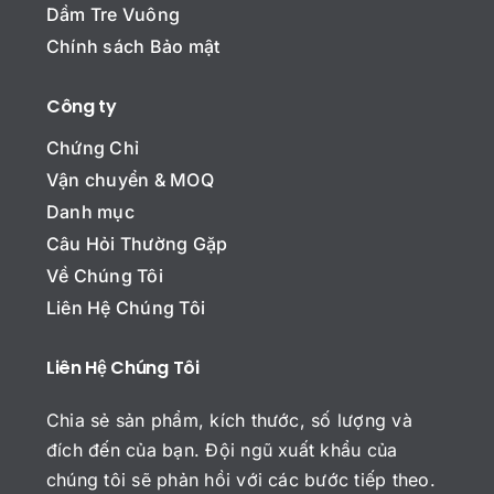
T
Dầm Tre Vuông
ê
Chính sách Bảo mật
n
c
E
ô
Công ty
m
n
a
g
Chứng Chỉ
i
t
C
l
y
Vận chuyển & MOQ
h
*
Danh mục
ủ
*
đ
Câu Hỏi Thường Gặp
Bình luận Tên Email*
ề
Về Chúng Tôi
Liên Hệ Chúng Tôi
Liên Hệ Chúng Tôi
B
ì
n
Chia sẻ sản phẩm, kích thước, số lượng và
h
đích đến của bạn. Đội ngũ xuất khẩu của
l
u
chúng tôi sẽ phản hồi với các bước tiếp theo.