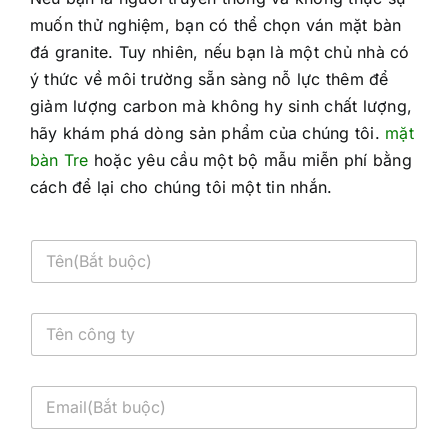
muốn thử nghiệm, bạn có thể chọn ván mặt bàn
đá granite. Tuy nhiên, nếu bạn là một chủ nhà có
ý thức về môi trường sẵn sàng nỗ lực thêm để
giảm lượng carbon mà không hy sinh chất lượng,
hãy khám phá dòng sản phẩm của chúng tôi.
mặt
bàn Tre
hoặc yêu cầu một bộ mẫu miễn phí bằng
cách để lại cho chúng tôi một tin nhắn.
T
ê
n
*
T
ê
n
c
E
ô
m
n
a
g