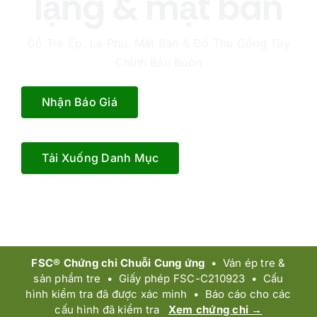
lạng & mặt bàn
Máy tính miễn phí
Gỗ Tre Ép, Lá Phủ, Mặt Bàn & Đồ Thủ Công Tùy
Chỉnh Bán Buôn
Blog
Nhận Báo Giá
Về Chúng Tôi
Liên Hệ Chúng Tôi
Tải Xuống Danh Mục
Câu Hỏi Thường Gặp
FSC® Chứng chỉ Chuỗi Cung ứng
• Ván ép tre &
sản phẩm tre • Giấy phép FSC-C210923 • Cấu
hình kiểm tra đã được xác minh • Báo cáo cho các
cấu hình đã kiểm tra
Xem chứng chỉ →