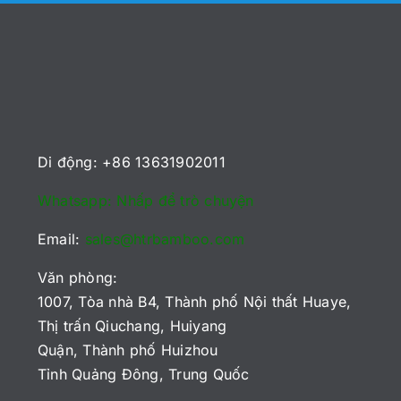
Nhà sản xuất sản phẩm, USA
Nhà phân phối, EU
,
Bán buôn
,
Tấm Tre
Khách hàng mua lại, Uruguay
,
Đặt hàng lại liên tục
Di động: +86 13631902011
Whatsapp: Nhấp để trò chuyện
Email:
sales@htrbamboo.com
Văn phòng:
1007, Tòa nhà B4, Thành phố Nội thất Huaye,
Thị trấn Qiuchang, Huiyang
Quận, Thành phố Huizhou
Tỉnh Quảng Đông, Trung Quốc