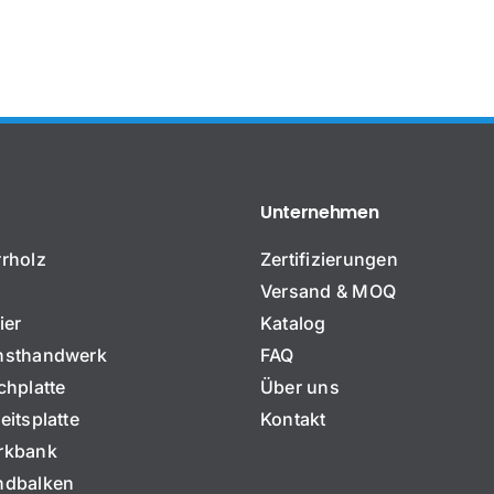
Das funktioniert sehr gut für uns. Vielen Dank.
Die Produktionspreise sehen gut aus.
Vielen Dank!
Wiederholter Käufer, Uruguay
Produkthersteller, USA
Distributor, EU
,
,
,
Bambustreifenplatten
Laufende Nachbestellungen
Großhandel
Unternehmen
rholz
Zertifizierungen
Versand & MOQ
ier
Katalog
sthandwerk
FAQ
hplatte
Über uns
itsplatte
Kontakt
rkbank
dbalken