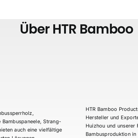
Über HTR Bamboo
HTR Bamboo Products 
bussperrholz,
Hersteller und Export
e Bambuspaneele, Strang-
Huizhou und unserer F
ten auch eine vielfältige
Bambusproduktion in C
rten Lösungen.