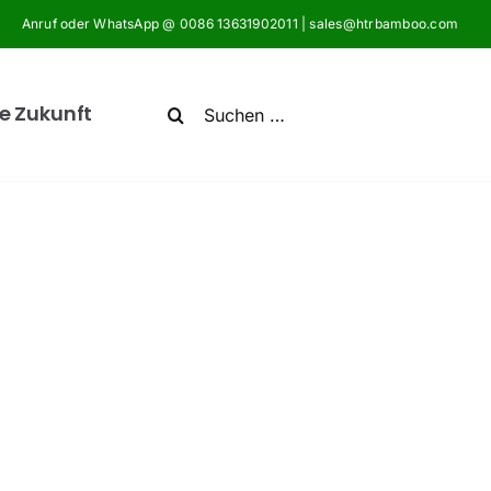
Anruf oder WhatsApp @ 0086 13631902011 | sales@htrbamboo.com
Search
e Zukunft
for: