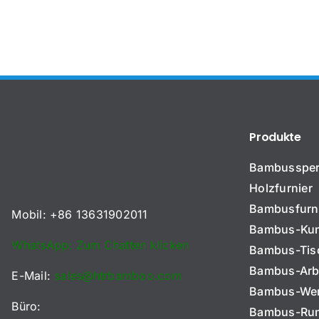
Produkte
Bambussper
Holzfurnier
Bambusfurn
Mobil: +86 13631902011
Bambus-Kun
N
WhatsApp: Zum Chatten klicken
a
Bambus-Tisc
m
Bambus-Arbe
e
E-Mail:
sales@htrbamboo.com
F
*
Bambus-We
i
Büro:
Bambus-Run
r