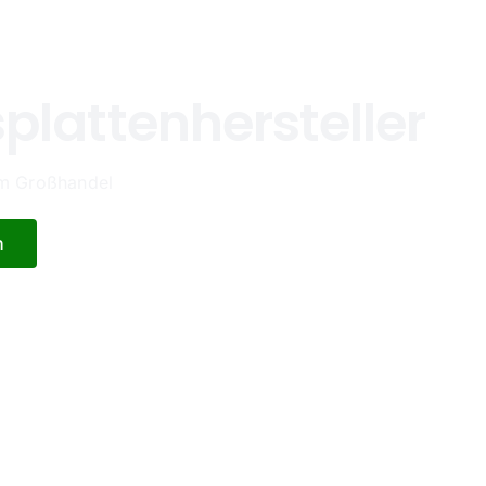
plattenhersteller
 im Großhandel
n