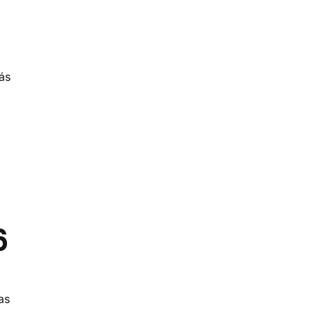
ás
6
as