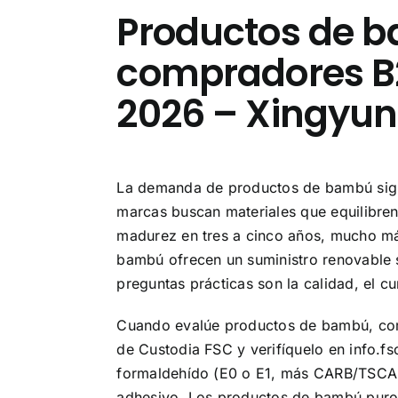
Productos de b
compradores B
2026 – Xingyu
La demanda de productos de bambú sigu
marcas buscan materiales que equilibren 
madurez en tres a cinco años, mucho má
bambú ofrecen un suministro renovable si
preguntas prácticas son la calidad, el c
Cuando evalúe productos de bambú, comi
de Custodia FSC y verifíquelo en info.fs
formaldehído (E0 o E1, más CARB/TSCA T
adhesivo. Los productos de bambú puro 