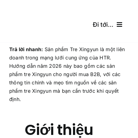
Skip
to
content
Đi tới...
Trang Chủ
Trả lời nhanh:
Sản phẩm Tre Xingyun là một liên
doanh trong mạng lưới cung ứng của HTR.
Sản Phẩm
Hướng dẫn năm 2026 này bao gồm các sản
phẩm tre Xingyun cho người mua B2B, với các
Chứng Chỉ
thông tin chính và mẹo tìm nguồn về các sản
phẩm tre Xingyun mà bạn cần trước khi quyết
Vận Chuyển
định.
Máy tính miễn phí
Giới thiệu
Blog