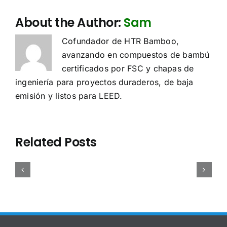
About the Author:
Sam
Cofundador de HTR Bamboo,
avanzando en compuestos de bambú
certificados por FSC y chapas de
ingeniería para proyectos duraderos, de baja
emisión y listos para LEED.
Se
Densidad,
Estudio
plica
Sourcing
peso
de
a
de
y
Caso:
Related Posts
UDR
contrachapado
carga
Paneles
l
de
de
de
ontrachapado
bambú:
contenedor
Bambú
e
China
de
de
ambú?
vs
contracha
Precisión
Guía
Vietnam
de
para
026
comparados
bambú: