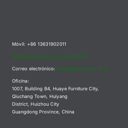
Campos
ara
para
La
de
ompradores
compradores
tabla
Juego
e
B2B
de
de
a
(2026)
referencia
Pinball
E)
2026
Móvil: +86 13631902011
Whatsapp: Haga clic para chatear
Correo electrónico:
sales@htrbamboo.com
Oficina:
1007, Building B4, Huaye Furniture City,
Qiuchang Town, Huiyang
District, Huizhou City
Guangdong Province, China