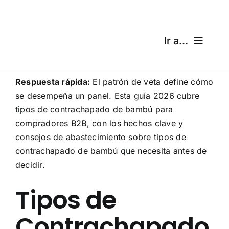
Skip
to
content
Ir a...
Inicio
Respuesta rápida:
El patrón de veta define cómo
se desempeña un panel. Esta guía 2026 cubre
Productos
tipos de contrachapado de bambú para
compradores B2B, con los hechos clave y
Certificaciones
consejos de abastecimiento sobre tipos de
contrachapado de bambú que necesita antes de
Envíos
decidir.
Calculadora gratuita
Tipos de
Contrachapado
Blog