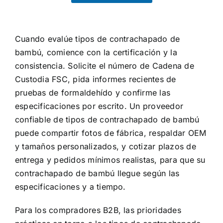
n
a
n
d
e
i
c
c
Cuando evalúe tipos de contrachapado de
e
i
s
bambú, comience con la certificación y la
o
a
consistencia. Solicite el número de Cadena de
n
r
a
Custodia FSC, pida informes recientes de
i
l
a
pruebas de formaldehído y confirme las
e
s
especificaciones por escrito. Un proveedor
*
confiable de tipos de contrachapado de bambú
puede compartir fotos de fábrica, respaldar OEM
y tamaños personalizados, y cotizar plazos de
entrega y pedidos mínimos realistas, para que su
contrachapado de bambú llegue según las
especificaciones y a tiempo.
Para los compradores B2B, las prioridades