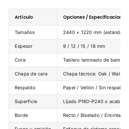
Artículo
Opciones / Especificaciones
Tamaños
2440 × 1220 mm (estándar); 
Espesor
9 / 12 / 15 / 18 mm
Core
Tablero laminado de bambú 
Chapa de cara
Chapa técnica: Oak / Walnut /
Respaldo
Papel / Vellón / Sin respaldo
Superficie
Lijado P180–P240 o acabado 
Borde
Recto / Biselado / Encintado
Fuego y emisión
Enfoque de sistema específic