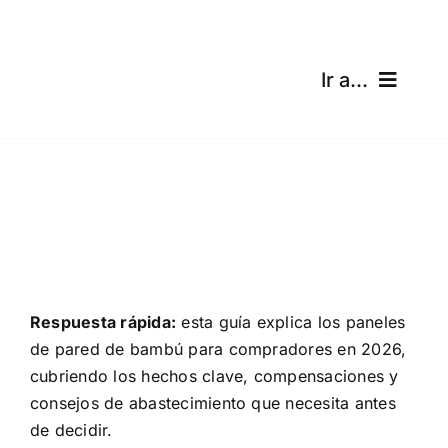
Skip
to
content
Ir a...
Inicio
Productos
Certificaciones
Envíos
Respuesta rápida:
esta guía explica los paneles
de pared de bambú para compradores en 2026,
Calculadora gratuita
cubriendo los hechos clave, compensaciones y
consejos de abastecimiento que necesita antes
Blog
de decidir.