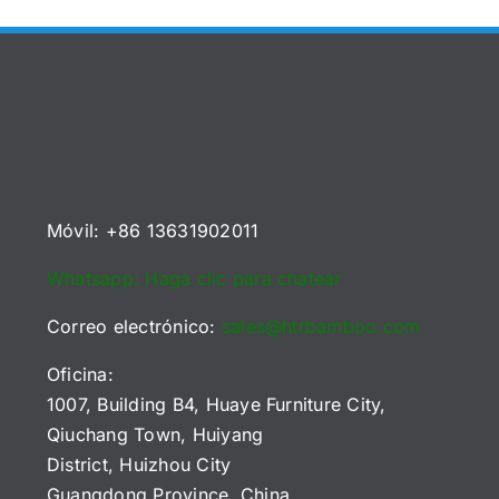
Precisión
Guía
Vietnam
de
para
026
comparados
bambú:
Campos
ara
para
La
de
ompradores
compradores
tabla
Juego
e
B2B
de
de
a
(2026)
referencia
Pinball
E)
2026
Móvil: +86 13631902011
Whatsapp: Haga clic para chatear
Correo electrónico:
sales@htrbamboo.com
Oficina:
1007, Building B4, Huaye Furniture City,
Qiuchang Town, Huiyang
District, Huizhou City
Guangdong Province, China