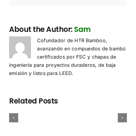
About the Author:
Sam
Cofundador de HTR Bamboo,
avanzando en compuestos de bambú
certificados por FSC y chapas de
ingeniería para proyectos duraderos, de baja
emisión y listos para LEED.
Se
Densidad,
Estudio
plica
Sourcing
peso
de
a
de
y
Caso:
Related Posts
UDR
contrachapado
carga
Paneles
l
de
de
de
ontrachapado
bambú:
contenedor
Bambú
e
China
de
de
ambú?
vs
contracha