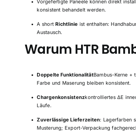
Vorgefertigte Paneele können direkt instal
konsistent behandelt werden.
A short
Richtlinie
ist enthalten: Handhabu
Austausch.
Warum HTR Bam
Doppelte Funktionalität
Bambus-Kerne + te
Farbe und Maserung bleiben konsistent.
Chargenkonsistenz
kontrolliertes ΔE inn
Läufe.
Zuverlässige Lieferzeiten
: Lagerfarben s
Musterung; Export-Verpackung fachgerech