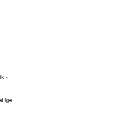
ik –
ilige