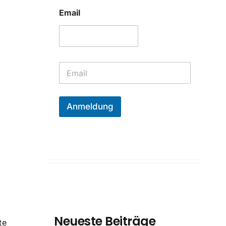
Email
E
m
a
i
l
Anmeldung
*
Neueste Beiträge
te