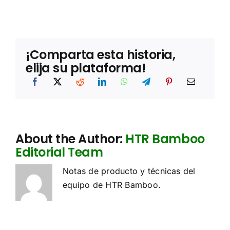
e
e
s
s
*
a
r
i
¡Comparta esta historia,
a
elija su plataforma!
About the Author:
HTR Bamboo
Editorial Team
Notas de producto y técnicas del
equipo de HTR Bamboo.