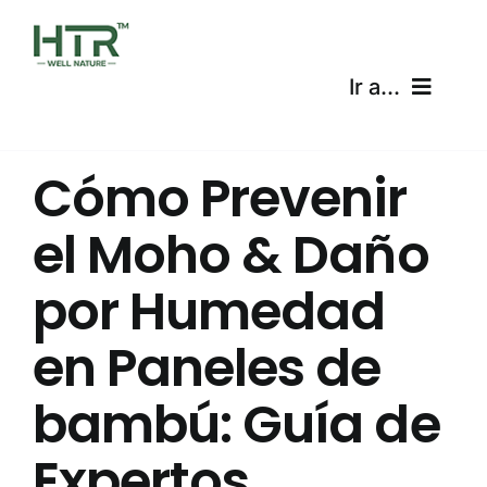
Skip
to
content
Ir a...
Inicio
Cómo Prevenir
Productos
el Moho & Daño
Certificaciones
por Humedad
Envíos
en Paneles de
Calculadora gratuita
bambú: Guía de
Expertos
Blog