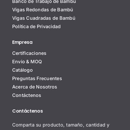
Banco de Trabajo de Bambú
o
m
Vigas Redondas de Bambú
b
N
r
Vigas Cuadradas de Bambú
o
e
Política de Privacidad
m
*
b
C
r
Empresa
o
e
r
d
Certificaciones
r
e
o Mensaje Comentario
e
l
Envío & MOQ
o
a
Catálogo
E
E
l
m
Preguntas Frecuentes
e
p
Acerca de Nosotros
c
r
A
t
e
Contáctenos
s
r
s
u
ó
a
n
n
Contáctenos
C
t
i
o
o
c
m
Comparta su producto, tamaño, cantidad y
o
e