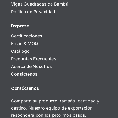
N
r
Vigas Cuadradas de Bambú
o
e
Política de Privacidad
m
*
b
C
r
Empresa
o
e
r
d
Certificaciones
r
e
Nombre Correo electrónico* o
e
l
Envío & MOQ
o
a
Catálogo
E
E
l
m
Preguntas Frecuentes
e
p
Acerca de Nosotros
c
r
A
t
e
Contáctenos
s
r
s
u
ó
a
n
n
Contáctenos
C
t
i
o
o
c
m
Comparta su producto, tamaño, cantidad y
o
e
*
destino. Nuestro equipo de exportación
n
*
t
responderá con los próximos pasos.