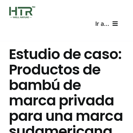
Skip
to
content
Ir a...
Inicio
Estudio de caso:
Productos
Productos de
Certificaciones
bambú de
Envíos
marca privada
Calculadora gratuita
para una marca
sudamericana
Blog