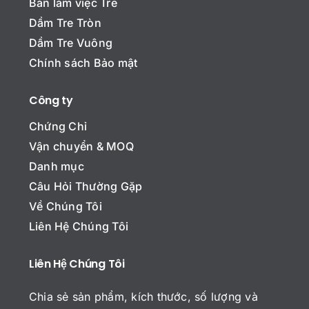
Bàn làm việc Tre
ê
n
Dầm Tre Tròn
*
hoặc Bình luận Email*
Dầm Tre Vuông
Chính sách Bảo mật
Công ty
T
Chứng Chỉ
ê
n
Vận chuyển & MOQ
c
E
Danh mục
ô
m
n
Câu Hỏi Thường Gặp
a
g
i
t
Về Chúng Tôi
C
l
y
Liên Hệ Chúng Tôi
h
*
ủ
*
đ
Liên Hệ Chúng Tôi
B
ề
ì
n
Chia sẻ sản phẩm, kích thước, số lượng và
h