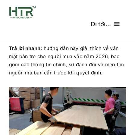
Skip
to
content
Đi tới...
Trang Chủ
Trả lời nhanh:
hướng dẫn này giải thích về ván
mặt bàn tre cho người mua vào năm 2026, bao
Sản Phẩm
gồm các thông tin chính, sự đánh đổi và mẹo tìm
nguồn mà bạn cần trước khi quyết định.
Chứng Chỉ
Vận Chuyển
Máy tính miễn phí
Blog