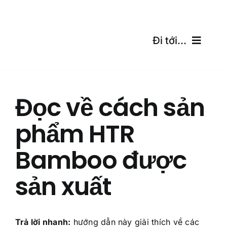
Skip
to
content
Đi tới...
Trang Chủ
Đọc về cách sản
Sản Phẩm
phẩm HTR
Chứng Chỉ
Bamboo được
Vận Chuyển
sản xuất
Máy tính miễn phí
Blog
Trả lời nhanh:
hướng dẫn này giải thích về các