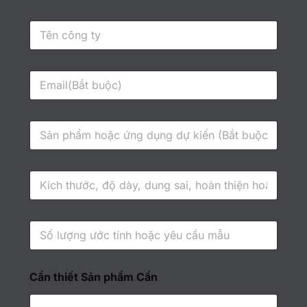
n
*
T
ê
n
c
E
ô
m
n
a
g
i
t
S
l
y
ả
*
n
*
p
T
h
h
ẩ
ô
m
n
/
S
g
Ứ
ố
s
n
l
ố
g
ư
k
d
T
Cần thiết Sản phẩm Cần
ợ
ỹ
ụ
ê
n
t
n
n
g
h