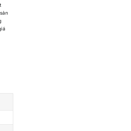
t
 sản
g
giá