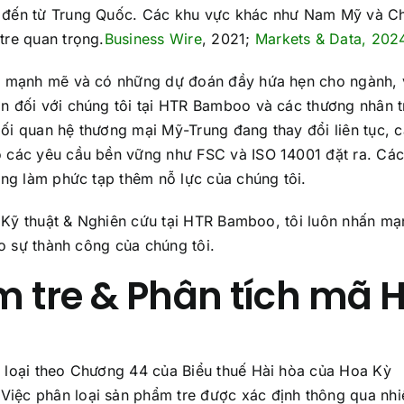
i đến từ Trung Quốc. Các khu vực khác như Nam Mỹ và C
tre quan trọng.
Business Wire
, 2021;
Markets & Data, 202
ển mạnh mẽ và có những dự đoán đầy hứa hẹn cho ngành, 
n đối với chúng tôi tại HTR Bamboo và các thương nhân t
ối quan hệ thương mại Mỹ-Trung đang thay đổi liên tục, 
o các yêu cầu bền vững như FSC và ISO 14001 đặt ra. Cá
àng làm phức tạp thêm nỗ lực của chúng tôi.
ch Kỹ thuật & Nghiên cứu tại HTR Bamboo, tôi luôn nhấn mạ
ho sự thành công của chúng tôi.
m tre & Phân tích mã 
n loại theo Chương 44 của Biểu thuế Hài hòa của Hoa Kỳ
iệc phân loại sản phẩm tre được xác định thông qua nhi