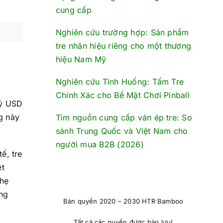
cung cấp
Nghiên cứu trường hợp: Sản phẩm
tre nhãn hiệu riêng cho một thương
hiệu Nam Mỹ
Nghiên cứu Tình Huống: Tấm Tre
Chính Xác cho Bề Mặt Chơi Pinball
tỷ USD
g này
Tìm nguồn cung cấp ván ép tre: So
sánh Trung Quốc và Việt Nam cho
người mua B2B (2026)
ế, tre
ệt
nhẹ
ng
Bản quyền 2020 – 2030 HTR Bamboo
Tất cả các quyền được bảo lưu!