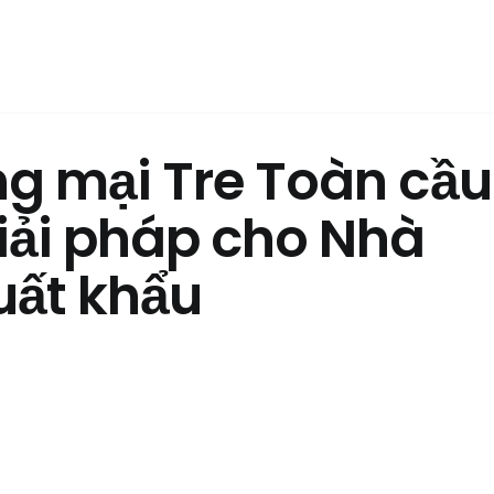
g mại Tre Toàn cầu
iải pháp cho Nhà
uất khẩu