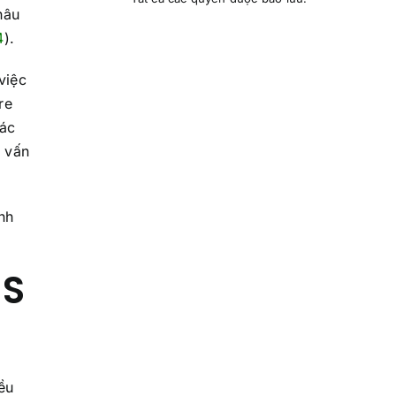
hâu
4
).
việc
re
các
c vấn
nh
HS
ều