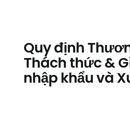
Skip
to
content
Quy định Thươn
Thách thức & G
nhập khẩu và X