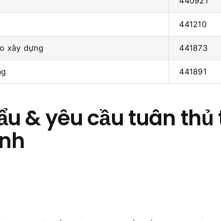
440921
441210
ho xây dựng
441873
ng
441891
u & yêu cầu tuân thủ 
ính