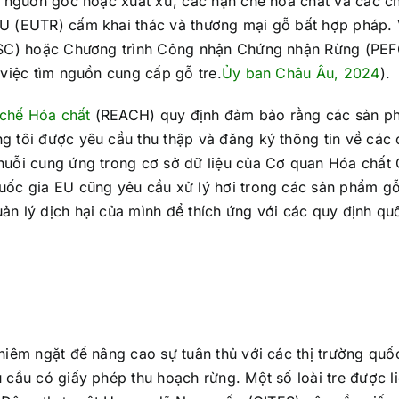
ề nguồn gốc hoặc xuất xứ, các hạn chế hóa chất và các c
U (EUTR) cấm khai thác và thương mại gỗ bất hợp pháp. 
(FSC) hoặc Chương trình Công nhận Chứng nhận Rừng (PEF
 việc tìm nguồn cung cấp gỗ tre.
Ủy ban Châu Âu, 2024
).
 chế Hóa chất
(REACH) quy định đảm bảo rằng các sản p
 tôi được yêu cầu thu thập và đăng ký thông tin về các 
huỗi cung ứng trong cơ sở dữ liệu của Cơ quan Hóa chất
uốc gia EU cũng yêu cầu xử lý hơi trong các sản phẩm g
n lý dịch hại của mình để thích ứng với các quy định qu
iêm ngặt để nâng cao sự tuân thủ với các thị trường quốc
cầu có giấy phép thu hoạch rừng. Một số loài tre được li