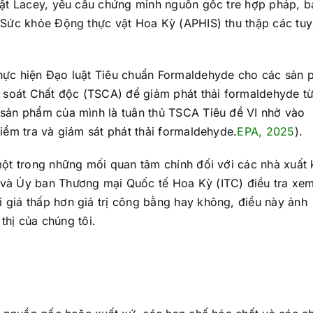
uật Lacey, yêu cầu chứng minh nguồn gốc tre hợp pháp, 
 Sức khỏe Động thực vật Hoa Kỳ (APHIS) thu thập các tu
hực hiện Đạo luật Tiêu chuẩn Formaldehyde cho các sản
m soát Chất độc (TSCA) để giảm phát thải formaldehyde t
sản phẩm của mình là tuân thủ TSCA Tiêu đề VI nhờ vào
iểm tra và giám sát phát thải formaldehyde.
EPA, 2025
).
một trong những mối quan tâm chính đối với các nhà xuất
à Ủy ban Thương mại Quốc tế Hoa Kỳ (ITC) điều tra xem
giá thấp hơn giá trị công bằng hay không, điều này ảnh
thị của chúng tôi.