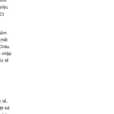
hính
Việc
C)
hẩm
chất
 Châu
ỗ nhập
ốc tế
 tế.
ệt kê