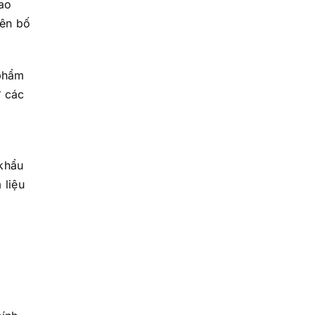
bao
yên bố
 phẩm
ừ các
 khẩu
 liệu