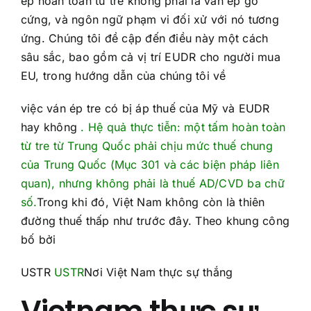
ép hoàn toàn từ tre không phải là ván ép gỗ
cứng, và ngôn ngữ phạm vi đối xử với nó tương
ứng. Chúng tôi đề cập đến điều này một cách
sâu sắc, bao gồm cả vị trí EUDR cho người mua
EU, trong hướng dẫn của chúng tôi về
việc ván ép tre có bị áp thuế của Mỹ và EUDR
hay không
. Hệ quả thực tiễn: một tấm hoàn toàn
từ tre từ Trung Quốc phải chịu mức thuế chung
của Trung Quốc (Mục 301 và các biện pháp liên
quan), nhưng không phải là thuế AD/CVD ba chữ
số.
Trong khi đó, Việt Nam không còn là thiên
đường thuế thấp như trước đây. Theo khung công
bố bởi
USTR
USTR
Nơi Việt Nam thực sự thắng