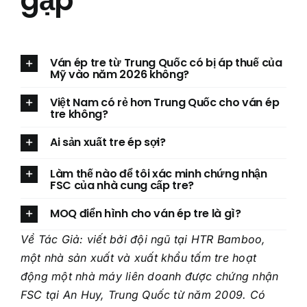
gặp
C
h
ủ
đ
Ván ép tre từ Trung Quốc có bị áp thuế của
B
ề
Mỹ vào năm 2026 không?
ì
n
Việt Nam có rẻ hơn Trung Quốc cho ván ép
h
tre không?
l
u
Ai sản xuất tre ép sợi?
ậ
n
Làm thế nào để tôi xác minh chứng nhận
h
Gửi Yêu Cầu
FSC của nhà cung cấp tre?
o
ặ
MOQ điển hình cho ván ép tre là gì?
c
T
i
Về Tác Giả: viết bởi đội ngũ tại HTR Bamboo,
n
một nhà sản xuất và xuất khẩu tấm tre hoạt
n
động một nhà máy liên doanh được chứng nhận
h
ắ
FSC tại An Huy, Trung Quốc từ năm 2009. Có
n