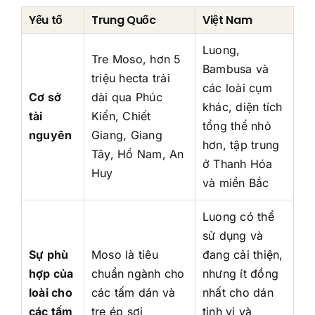
Yếu tố
Trung Quốc
Việt Nam
Luong,
Tre Moso, hơn 5
Bambusa và
triệu hecta trải
các loài cụm
Cơ sở
dài qua Phúc
khác, diện tích
tài
Kiến, Chiết
tổng thể nhỏ
nguyên
Giang, Giang
hơn, tập trung
Tây, Hồ Nam, An
ở Thanh Hóa
Huy
và miền Bắc
Luong có thể
sử dụng và
Sự phù
Moso là tiêu
đang cải thiện,
hợp của
chuẩn ngành cho
nhưng ít đồng
loài cho
các tấm dán và
nhất cho dán
các tấm
tre ép sợi
tinh vi và