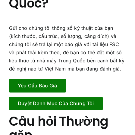
Quốc?
Gửi cho chúng tôi thông số kỹ thuật của bạn
(kích thước, cấu trúc, số lượng, cảng đích) và
chúng tôi sẽ trả lại một báo giá với tài liệu FSC
T
ê
và phát thải kèm theo, để bạn có thể đặt một số
n
liệu thực từ nhà máy Trung Quốc bên cạnh bất kỳ
*
T
đề nghị nào từ Việt Nam mà bạn đang đánh giá.
ê
n
c
Yêu Cầu Báo Giá
E
ô
m
n
a
g
Duyệt Danh Mục Của Chúng Tôi
i
t
Tên Chủ đề Tên
l
y
Câu hỏi Thường
*
*