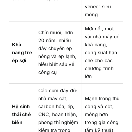
veneer siêu
mỏng
Mới nổi, một
Chín muồi, hơn
vài nhà máy có
20 năm, nhiều
Khả
khả năng,
dây chuyền ép
năng tre
công suất hạn
nóng và ép lạnh,
ép sợi
chế cho các
hiểu biết sâu về
chương trình
công cụ
lớn
Các cụm đầy đủ:
nhà máy cắt,
Mạnh trong thủ
Hệ sinh
carbon hóa, ép,
công và cột,
thái chế
CNC, hoàn thiện,
mỏng hơn
biến
phòng thí nghiệm
trong gia công
kiểm tra trong
tấm kỹ thuật