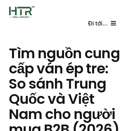
Skip
to
content
Đi tới...
Trang Chủ
Tìm nguồn cung
Sản Phẩm
cấp ván ép tre:
Chứng Chỉ
So sánh Trung
Vận Chuyển
Quốc và Việt
Máy tính miễn phí
Nam cho người
mua B2B (2026)
Blog