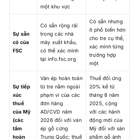
một khu vực
Có sẵn nhưng
Có sẵn rộng rãi
ít phổ biến hơn
Sự sẵn
trong các nhà
cho tre cụ thể,
có của
máy xuất khẩu,
xác minh từng
FSC
có thể xác minh
trường hợp
tại info.fsc.org
một
Ván ép hoàn toàn
Thuế đối ứng
Sự tiếp
từ tre nằm ngoài
20% kể từ
xúc
phạm vi của các
tháng 8 năm
thuế
đơn hàng
2025, cộng
của Mỹ
AD/CVD năm
với các hành
(các
2026 đối với ván
động mới của
tấm
ép gỗ cứng
Mỹ đối với sản
hoàn
Trung Quốc; thuế
phẩm gỗ ảnh