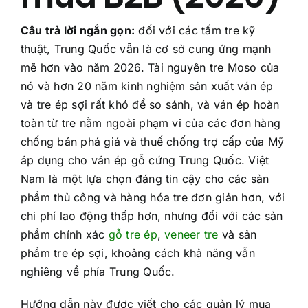
Về Chúng Tôi
Câu trả lời ngắn gọn:
đối với các tấm tre kỹ
thuật, Trung Quốc vẫn là cơ sở cung ứng mạnh
Liên Hệ Chúng Tôi
mẽ hơn vào năm 2026. Tài nguyên tre Moso của
nó và hơn 20 năm kinh nghiệm sản xuất ván ép
Câu Hỏi Thường Gặp
và tre ép sợi rất khó để so sánh, và ván ép hoàn
toàn từ tre nằm ngoài phạm vi của các đơn hàng
chống bán phá giá và thuế chống trợ cấp của Mỹ
áp dụng cho ván ép gỗ cứng Trung Quốc. Việt
Nam là một lựa chọn đáng tin cậy cho các sản
phẩm thủ công và hàng hóa tre đơn giản hơn, với
chi phí lao động thấp hơn, nhưng đối với các sản
phẩm chính xác
gỗ tre ép
,
veneer tre
và sản
phẩm tre ép sợi, khoảng cách khả năng vẫn
nghiêng về phía Trung Quốc.
Hướng dẫn này được viết cho các quản lý mua