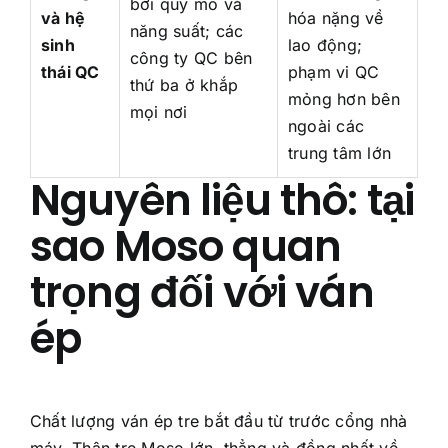
bởi quy mô và
và hệ
hóa nặng về
năng suất; các
sinh
lao động;
công ty QC bên
thái QC
phạm vi QC
thứ ba ở khắp
mỏng hơn bên
mọi nơi
ngoài các
trung tâm lớn
Nguyên liệu thô: tại
sao Moso quan
trọng đối với ván
ép
Chất lượng ván ép tre bắt đầu từ trước cổng nhà
máy. Thân tre Moso lớn, thẳng và đồng nhất về