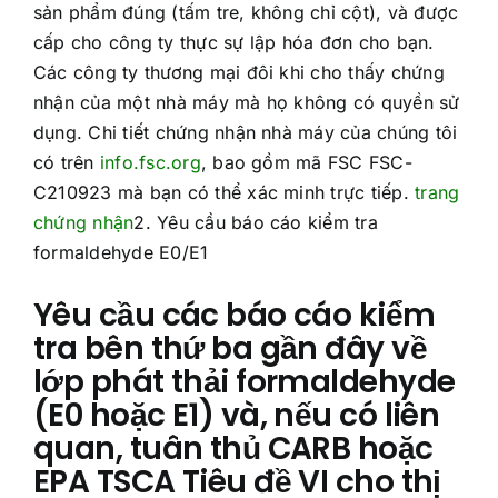
sản phẩm đúng (tấm tre, không chỉ cột), và được
cấp cho công ty thực sự lập hóa đơn cho bạn.
Các công ty thương mại đôi khi cho thấy chứng
nhận của một nhà máy mà họ không có quyền sử
dụng. Chi tiết chứng nhận nhà máy của chúng tôi
có trên
info.fsc.org
, bao gồm mã FSC FSC-
C210923 mà bạn có thể xác minh trực tiếp.
trang
chứng nhận
2. Yêu cầu báo cáo kiểm tra
formaldehyde E0/E1
Yêu cầu các báo cáo kiểm
tra bên thứ ba gần đây về
lớp phát thải formaldehyde
(E0 hoặc E1) và, nếu có liên
quan, tuân thủ CARB hoặc
EPA TSCA Tiêu đề VI cho thị