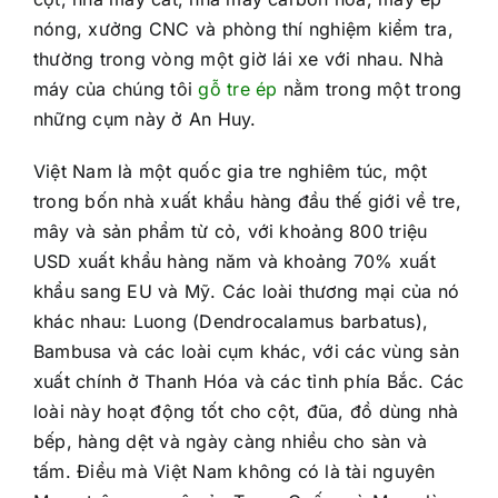
nóng, xưởng CNC và phòng thí nghiệm kiểm tra,
thường trong vòng một giờ lái xe với nhau. Nhà
máy của chúng tôi
gỗ tre ép
nằm trong một trong
những cụm này ở An Huy.
Việt Nam là một quốc gia tre nghiêm túc, một
trong bốn nhà xuất khẩu hàng đầu thế giới về tre,
mây và sản phẩm từ cỏ, với khoảng 800 triệu
USD xuất khẩu hàng năm và khoảng 70% xuất
khẩu sang EU và Mỹ. Các loài thương mại của nó
khác nhau: Luong (Dendrocalamus barbatus),
Bambusa và các loài cụm khác, với các vùng sản
xuất chính ở Thanh Hóa và các tỉnh phía Bắc. Các
loài này hoạt động tốt cho cột, đũa, đồ dùng nhà
bếp, hàng dệt và ngày càng nhiều cho sàn và
tấm. Điều mà Việt Nam không có là tài nguyên