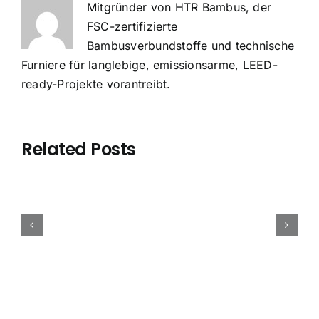
Mitgründer von HTR Bambus, der
FSC-zertifizierte
Bambusverbundstoffe und technische
Furniere für langlebige, emissionsarme, LEED-
ready-Projekte vorantreibt.
Olivenholz
Related Posts
vs.
Bambus-
Bambus-
Bambus:
Zertifizierung:
Bambus-
Bodenbelag
Welches
FSC,
Arbeitsplatten-
OEM
Material
CARB
Hersteller:
&
ist
&
Großhandels-
Private
am
EUDR
&
Label:
besten
–
OEM-
2026
für
Compliance-
Leitfaden
B2B-
Ihre
Leitfaden
2026
Leitfaden