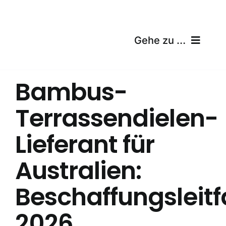
Skip
to
content
Gehe zu …
Startseite
Bambus-
Produkte
Terrassendielen-
Zertifizierungen
Lieferant für
Versand
Australien:
Kostenloser Rechner
Beschaffungsleit
2026
Blog