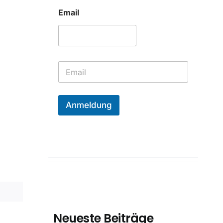
Email
E
m
a
i
l
Anmeldung
*
Neueste Beiträge