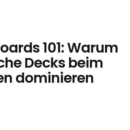
ards 101: Warum
che Decks beim
en dominieren