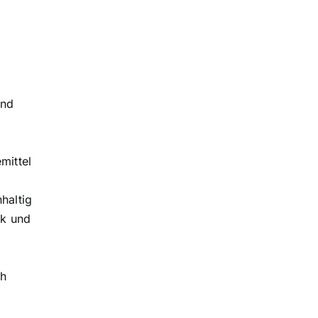
und
mittel
haltig
ck und
ch