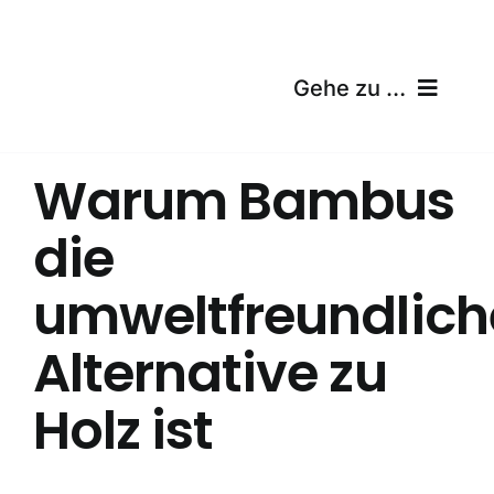
Skip
to
content
Gehe zu …
Startseite
Warum Bambus
Produkte
die
Zertifizierungen
umweltfreundlich
Versand
Alternative zu
Kostenloser Rechner
Holz ist
Blog