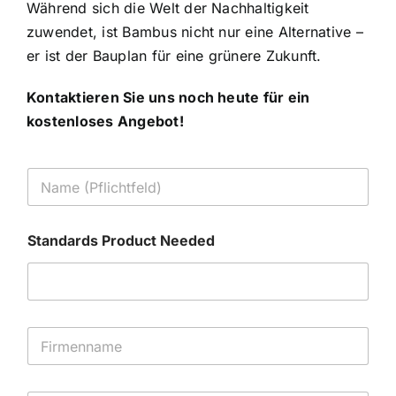
Während sich die Welt der Nachhaltigkeit
zuwendet, ist Bambus nicht nur eine Alternative –
er ist der Bauplan für eine grünere Zukunft.
Kontaktieren Sie uns noch heute für ein
kostenloses Angebot!
N
a
m
e
Standards Product Needed
*
F
i
r
m