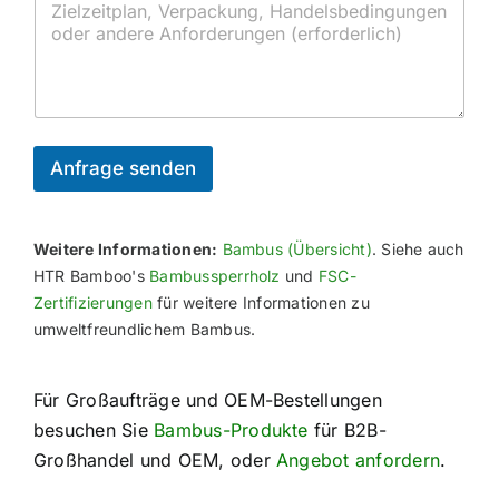
b
u
a
/
e
s
r
H
d
ä
d
a
a
t
s
f
r
z
/
e
f
l
Z
n
i
e
c
r
Anfrage senden
h
t
e
i
A
f
n
i
Weitere Informationen:
Bambus (Übersicht)
. Siehe auch
f
z
HTR Bamboo's
Bambussperrholz
und
FSC-
o
i
Zertifizierungen
für weitere Informationen zu
r
e
umweltfreundlichem Bambus.
d
r
e
u
r
n
u
g
Für Großaufträge und OEM-Bestellungen
n
b
besuchen Sie
Bambus-Produkte
für B2B-
g
e
e
Großhandel und OEM, oder
Angebot anfordern
.
n
n
ö