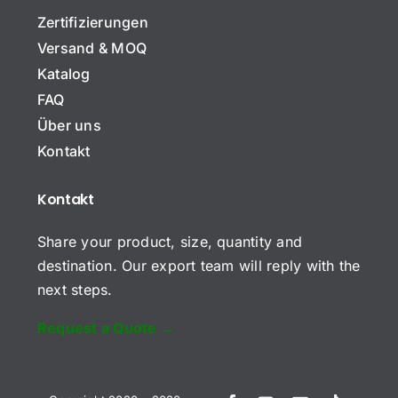
F
Zertifizierungen
i
r
Versand & MOQ
m
E
Katalog
e
-
n
FAQ
M
n
a
a
Über uns
B
i
m
Kontakt
e
l
e
t
*
r
*
Kontakt
K
e
o
f
m
f
Share your product, size, quantity and
m
destination. Our export team will reply with the
e
n
next steps.
t
a
Request a Quote →
r
Anfrage senden
o
d
e
Vietnamese