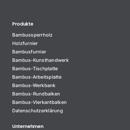
Produkte
Bambussperrholz
Holzfurnier
Bambusfurnier
Bambus-Kunsthandwerk
Bambus-Tischplatte
Bambus-Arbeitsplatte
N
Bambus-Werkbank
a
m
Bambus-Rundbalken
e
Kommentar Name Betreff
*
Bambus-Vierkantbalken
Datenschutzerklärung
Unternehmen