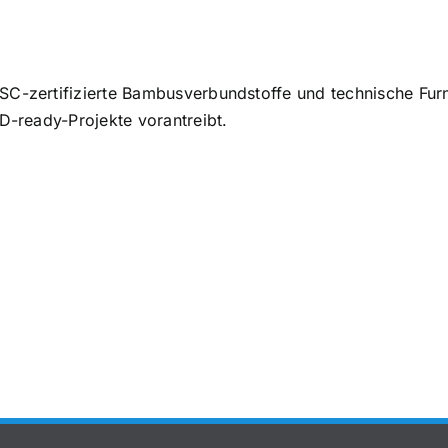
C-zertifizierte Bambusverbundstoffe und technische Furn
D-ready-Projekte vorantreibt.
bus-
Bambus-
rholz
Sperrholz-
affen:
Dichte,
a vs.
Gewicht
am im
und
leich
Containerbeladung:
B2B-
Die
fer
Referenztabelle