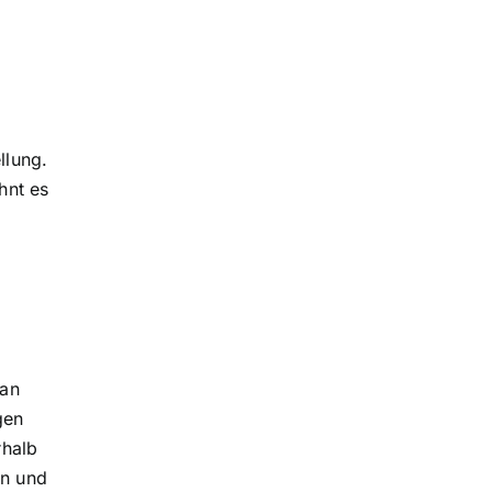
llung.
hnt es
 an
gen
rhalb
en und