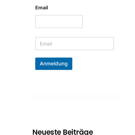
Email
E
m
a
i
l
Anmeldung
*
Neueste Beiträge