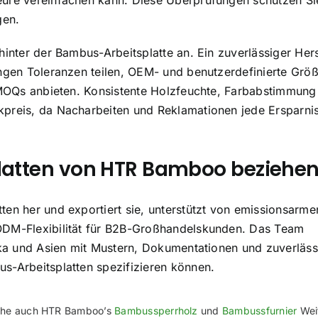
eure vereinfachen kann. Diese Überprüfungen schützen Si
gen.
inter der Bambus-Arbeitsplatte an. Ein zuverlässiger Hers
engen Toleranzen teilen, OEM- und benutzerdefinierte Grö
d MOQs anbieten. Konsistente Holzfeuchte, Farbabstimmung
kpreis, da Nacharbeiten und Reklamationen jede Ersparni
atten von HTR Bamboo beziehe
en her und exportiert sie, unterstützt von emissionsarme
ODM-Flexibilität für B2B-Großhandelskunden. Das Team
rika und Asien mit Mustern, Dokumentationen und zuverläs
s-Arbeitsplatten spezifizieren können.
iehe auch HTR Bamboo’s
Bambussperrholz
und
Bambussfurnier
Wei