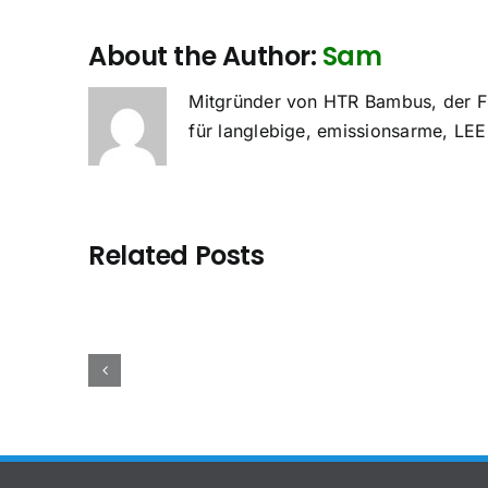
About the Author:
Sam
Mitgründer von HTR Bambus, der FS
für langlebige, emissionsarme, LEE
Related Posts
Bam
 die
Sper
 für
Fallstudie:
besch
bus-
Präzisions-
Chin
holz?
Bambusplatten
Vietn
faden
für Flipper-
Verg
 für
Spieloberflächen.
für 
ufer)
Käu