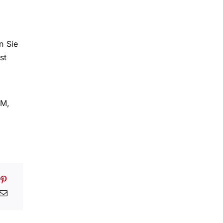
n Sie
st
EM,