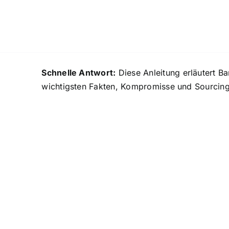
Skip
to
content
Schnelle Antwort:
Diese Anleitung erläutert B
wichtigsten Fakten, Kompromisse und Sourcing-