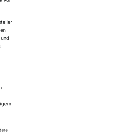
e vor
teller
ßen
 und
s
n
n
sigem
tere